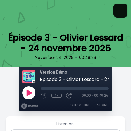
Épisode 3 - Olivier Lessard
- 24 novembre 2025
•
November 24, 2025
00:49:26
Version Démo
1x
00:00
/
00:49:26
SUBSCRIBE
SHARE
Listen on: